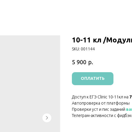
10-11 кл /Модул
SKU:
001144
р.
5 900
ОПЛАТИТЬ
Доступ к ЕГЭ Clinic 10-11кл на
7
Автопроверка от платформы
Проверки уст и пис заданий
ва
Телеграм-активности с фидбэ